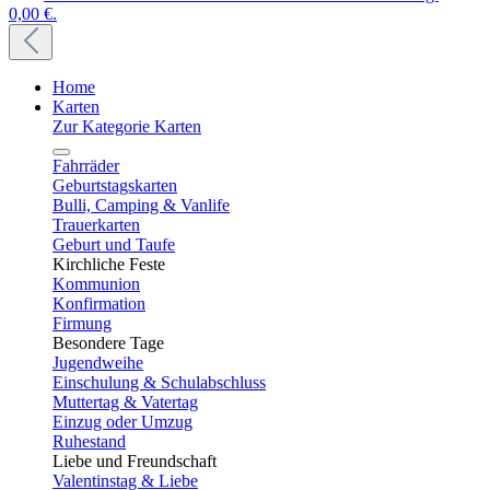
0,00 €.
Home
Karten
Zur Kategorie Karten
Fahrräder
Geburtstagskarten
Bulli, Camping & Vanlife
Trauerkarten
Geburt und Taufe
Kirchliche Feste
Kommunion
Konfirmation
Firmung
Besondere Tage
Jugendweihe
Einschulung & Schulabschluss
Muttertag & Vatertag
Einzug oder Umzug
Ruhestand
Liebe und Freundschaft
Valentinstag & Liebe