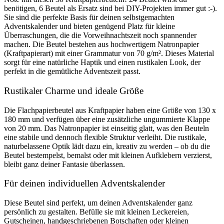
benötigen, 6 Beutel als Ersatz sind bei DIY-Projekten immer gut :-).
Sie sind die perfekte Basis für deinen selbstgemachten
Adventskalender und bieten genügend Platz für kleine
Überraschungen, die die Vorweihnachtszeit noch spannender
machen. Die Beutel bestehen aus hochwertigem Natronpapier
(Kraftpapierart) mit einer Grammatur von 70 g/m². Dieses Material
sorgt für eine natürliche Haptik und einen rustikalen Look, der
perfekt in die gemütliche Adventszeit passt.
Rustikaler Charme und ideale Größe
Die Flachpapierbeutel aus Kraftpapier haben eine Größe von 130 x
180 mm und verfügen über eine zusätzliche ungummierte Klappe
von 20 mm. Das Natronpapier ist einseitig glatt, was den Beuteln
eine stabile und dennoch flexible Struktur verleiht. Die rustikale,
naturbelassene Optik lädt dazu ein, kreativ zu werden – ob du die
Beutel bestempelst, bemalst oder mit kleinen Aufklebern verzierst,
bleibt ganz deiner Fantasie überlassen.
Für deinen individuellen Adventskalender
Diese Beutel sind perfekt, um deinen Adventskalender ganz
persönlich zu gestalten. Befülle sie mit kleinen Leckereien,
Gutscheinen, handgeschriebenen Botschaften oder kleinen