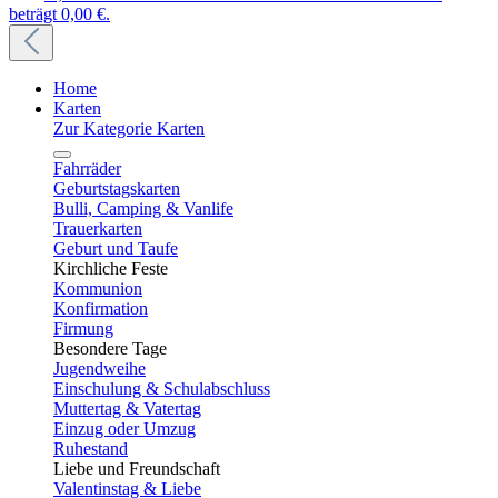
beträgt 0,00 €.
Home
Karten
Zur Kategorie Karten
Fahrräder
Geburtstagskarten
Bulli, Camping & Vanlife
Trauerkarten
Geburt und Taufe
Kirchliche Feste
Kommunion
Konfirmation
Firmung
Besondere Tage
Jugendweihe
Einschulung & Schulabschluss
Muttertag & Vatertag
Einzug oder Umzug
Ruhestand
Liebe und Freundschaft
Valentinstag & Liebe