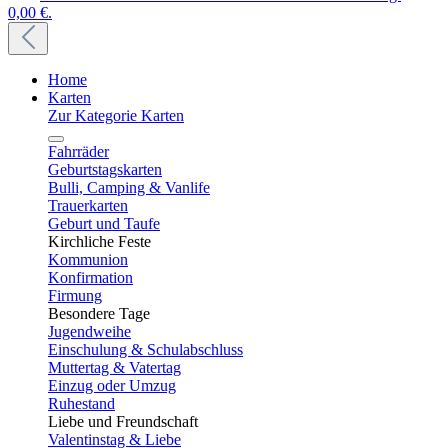
0,00 €.
Home
Karten
Zur Kategorie Karten
Fahrräder
Geburtstagskarten
Bulli, Camping & Vanlife
Trauerkarten
Geburt und Taufe
Kirchliche Feste
Kommunion
Konfirmation
Firmung
Besondere Tage
Jugendweihe
Einschulung & Schulabschluss
Muttertag & Vatertag
Einzug oder Umzug
Ruhestand
Liebe und Freundschaft
Valentinstag & Liebe