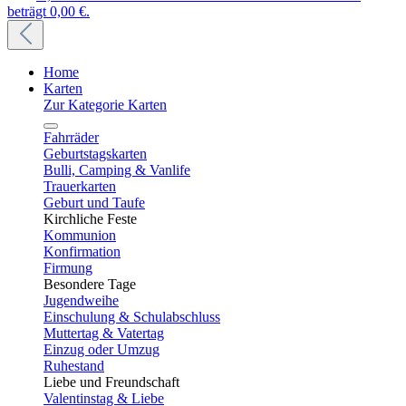
beträgt 0,00 €.
Home
Karten
Zur Kategorie Karten
Fahrräder
Geburtstagskarten
Bulli, Camping & Vanlife
Trauerkarten
Geburt und Taufe
Kirchliche Feste
Kommunion
Konfirmation
Firmung
Besondere Tage
Jugendweihe
Einschulung & Schulabschluss
Muttertag & Vatertag
Einzug oder Umzug
Ruhestand
Liebe und Freundschaft
Valentinstag & Liebe