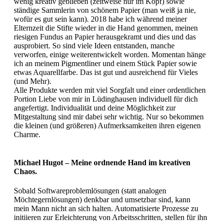
wenig kreativ geblieben (zeitweise nur im Kopf) sowie
ständige Sammlerin von schönem Papier (man weiß ja nie,
wofür es gut sein kann). 2018 habe ich während meiner
Elternzeit die Stifte wieder in die Hand genommen, meinen
riesigen Fundus an Papier herausgekramt und dies und das
ausprobiert. So sind viele Ideen entstanden, manche
verworfen, einige weiterentwickelt worden. Momentan hänge
ich an meinem Pigmentliner und einem Stück Papier sowie
etwas Aquarellfarbe. Das ist gut und ausreichend für Vieles
(und Mehr).
Alle Produkte werden mit viel Sorgfalt und einer ordentlichen
Portion Liebe von mir in Lüdinghausen individuell für dich
angefertigt. Individualität und deine Möglichkeit zur
Mitgestaltung sind mir dabei sehr wichtig. Nur so bekommen
die kleinen (und größeren) Aufmerksamkeiten ihren eigenen
Charme.
Michael Hugot – Meine ordnende Hand im kreativen
Chaos.
Sobald Softwareproblemlösungen (statt analogen
Möchtegernlösungen) denkbar und umsetzbar sind, kann
mein Mann nicht an sich halten. Automatisierte Prozesse zu
initiieren zur Erleichterung von Arbeitsschritten, stellen für ihn