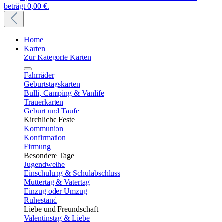
beträgt 0,00 €.
Home
Karten
Zur Kategorie Karten
Fahrräder
Geburtstagskarten
Bulli, Camping & Vanlife
Trauerkarten
Geburt und Taufe
Kirchliche Feste
Kommunion
Konfirmation
Firmung
Besondere Tage
Jugendweihe
Einschulung & Schulabschluss
Muttertag & Vatertag
Einzug oder Umzug
Ruhestand
Liebe und Freundschaft
Valentinstag & Liebe