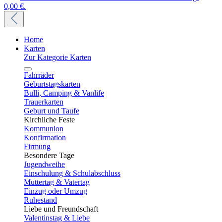
0,00 €.
Home
Karten
Zur Kategorie Karten
Fahrräder
Geburtstagskarten
Bulli, Camping & Vanlife
Trauerkarten
Geburt und Taufe
Kirchliche Feste
Kommunion
Konfirmation
Firmung
Besondere Tage
Jugendweihe
Einschulung & Schulabschluss
Muttertag & Vatertag
Einzug oder Umzug
Ruhestand
Liebe und Freundschaft
Valentinstag & Liebe