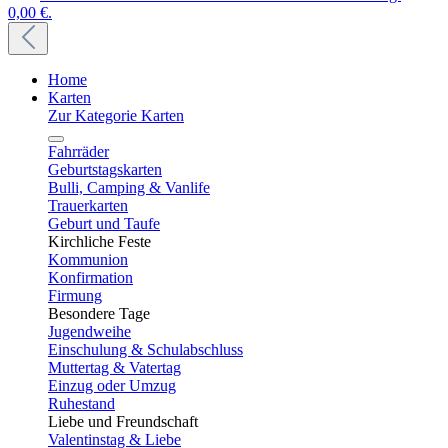
0,00 €.
Home
Karten
Zur Kategorie Karten
Fahrräder
Geburtstagskarten
Bulli, Camping & Vanlife
Trauerkarten
Geburt und Taufe
Kirchliche Feste
Kommunion
Konfirmation
Firmung
Besondere Tage
Jugendweihe
Einschulung & Schulabschluss
Muttertag & Vatertag
Einzug oder Umzug
Ruhestand
Liebe und Freundschaft
Valentinstag & Liebe