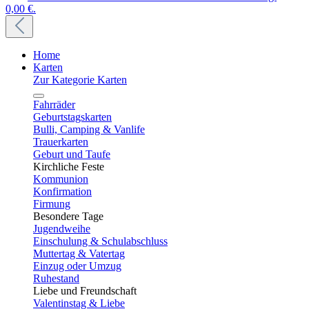
0,00 €.
Home
Karten
Zur Kategorie Karten
Fahrräder
Geburtstagskarten
Bulli, Camping & Vanlife
Trauerkarten
Geburt und Taufe
Kirchliche Feste
Kommunion
Konfirmation
Firmung
Besondere Tage
Jugendweihe
Einschulung & Schulabschluss
Muttertag & Vatertag
Einzug oder Umzug
Ruhestand
Liebe und Freundschaft
Valentinstag & Liebe