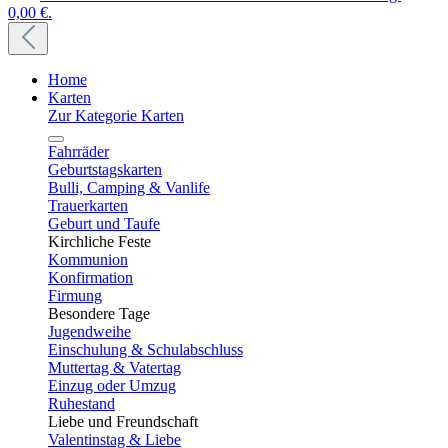
0,00 €.
Home
Karten
Zur Kategorie Karten
Fahrräder
Geburtstagskarten
Bulli, Camping & Vanlife
Trauerkarten
Geburt und Taufe
Kirchliche Feste
Kommunion
Konfirmation
Firmung
Besondere Tage
Jugendweihe
Einschulung & Schulabschluss
Muttertag & Vatertag
Einzug oder Umzug
Ruhestand
Liebe und Freundschaft
Valentinstag & Liebe