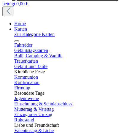
beträgt 0,00 €.
Home
Karten
Zur Kategorie Karten
Fahrräder
Geburtstagskarten
Bulli, Camping & Vanlife
Trauerkarten
Geburt und Taufe
Kirchliche Feste
Kommunion
Konfirmation
Firmung
Besondere Tage
Jugendweihe
Einschulung & Schulabschluss
Muttertag & Vatertag
Einzug oder Umzug
Ruhestand
Liebe und Freundschaft
Valentinstag & Liebe