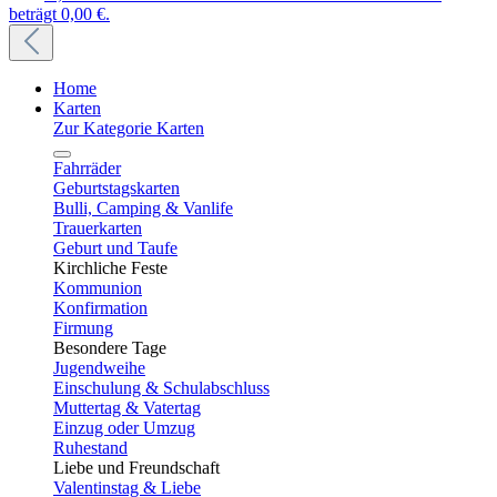
beträgt 0,00 €.
Home
Karten
Zur Kategorie Karten
Fahrräder
Geburtstagskarten
Bulli, Camping & Vanlife
Trauerkarten
Geburt und Taufe
Kirchliche Feste
Kommunion
Konfirmation
Firmung
Besondere Tage
Jugendweihe
Einschulung & Schulabschluss
Muttertag & Vatertag
Einzug oder Umzug
Ruhestand
Liebe und Freundschaft
Valentinstag & Liebe