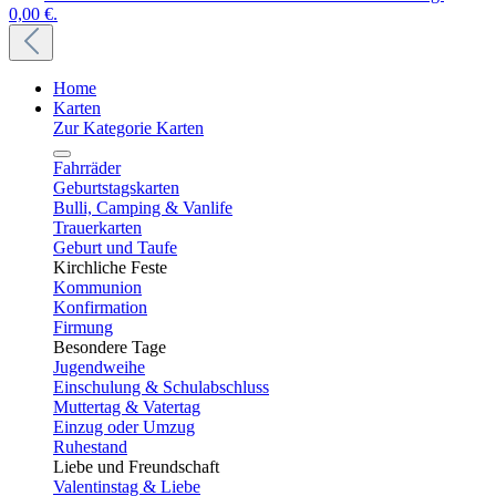
0,00 €.
Home
Karten
Zur Kategorie Karten
Fahrräder
Geburtstagskarten
Bulli, Camping & Vanlife
Trauerkarten
Geburt und Taufe
Kirchliche Feste
Kommunion
Konfirmation
Firmung
Besondere Tage
Jugendweihe
Einschulung & Schulabschluss
Muttertag & Vatertag
Einzug oder Umzug
Ruhestand
Liebe und Freundschaft
Valentinstag & Liebe