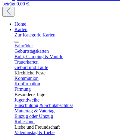
beträgt 0,00 €.
Home
Karten
Zur Kategorie Karten
Fahrräder
Geburtstagskarten
Bulli, Camping & Vanlife
Trauerkarten
Geburt und Taufe
Kirchliche Feste
Kommunion
Konfirmation
Firmung
Besondere Tage
Jugendweihe
Einschulung & Schulabschluss
Muttertag & Vatertag
Einzug oder Umzug
Ruhestand
Liebe und Freundschaft
Valentinstag & Liebe