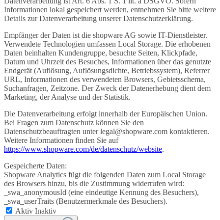
Datenverarbeitung ist Art. 6 Abs. 1 S. 1 lit. a DSGVO. Sofern
Informationen lokal gespeichert werden, entnehmen Sie bitte weitere
Details zur Datenverarbeitung unserer Datenschutzerklärung.
Empfänger der Daten ist die shopware AG sowie IT-Dienstleister.
Verwendete Technologien umfassen Local Storage. Die erhobenen
Daten beinhalten Kundengruppe, besuchte Seiten, Klickpfade,
Datum und Uhrzeit des Besuches, Informationen über das genutzte
Endgerät (Auflösung, Auflösungsdichte, Betriebssystem), Referrer
URL, Informationen des verwendeten Browsers, Gebietsschema,
Suchanfragen, Zeitzone. Der Zweck der Datenerhebung dient dem
Marketing, der Analyse und der Statistik.
Die Datenverarbeitung erfolgt innerhalb der Europäischen Union.
Bei Fragen zum Datenschutz können Sie den
Datenschutzbeauftragten unter legal@shopware.com kontaktieren.
Weitere Informationen finden Sie auf
https://www.shopware.com/de/datenschutz/website
.
Gespeicherte Daten:
Shopware Analytics fügt die folgenden Daten zum Local Storage
des Browsers hinzu, bis die Zustimmung widerrufen wird:
_swa_anonymousId (eine eindeutige Kennung des Besuchers),
_swa_userTraits (Benutzermerkmale des Besuchers).
Aktiv
Inaktiv