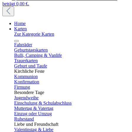
beträgt 0,00 €.
Home
Karten
Zur Kategorie Karten
Fahrräder
Geburtstagskarten
Bulli, Camping & Vanlife
Trauerkarten
Geburt und Taufe
Kirchliche Feste
Kommunion
Konfirmation
Firmung
Besondere Tage
Jugendweihe
Einschulung & Schulabschluss
Muttertag & Vatertag
Einzug oder Umzug
Ruhestand
Liebe und Freundschaft
Valentinstag & Liebe