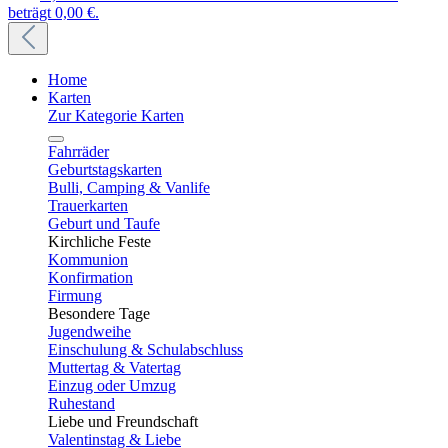
beträgt 0,00 €.
Home
Karten
Zur Kategorie Karten
Fahrräder
Geburtstagskarten
Bulli, Camping & Vanlife
Trauerkarten
Geburt und Taufe
Kirchliche Feste
Kommunion
Konfirmation
Firmung
Besondere Tage
Jugendweihe
Einschulung & Schulabschluss
Muttertag & Vatertag
Einzug oder Umzug
Ruhestand
Liebe und Freundschaft
Valentinstag & Liebe