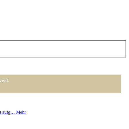
ert.
aht aufg…
Mehr