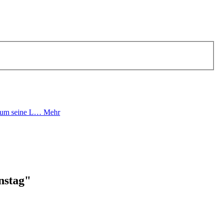
s, um seine L…
Mehr
nstag"