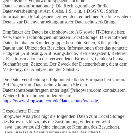
gemeinsamer Verantwortung (siehe auch die
Datenschutzinformationen). Die Rechtsgrundlage für die
Datenverarbeitung ist Art. 6 Abs. 1 S. 1 lit. a DSGVO. Sofern
Informationen lokal gespeichert werden, entnehmen Sie bitte weitere
Details zur Datenverarbeitung unserer Datenschutzerklärung.
Empfänger der Daten ist die shopware AG sowie IT-Dienstleister.
Verwendete Technologien umfassen Local Storage. Die erhobenen
Daten beinhalten Kundengruppe, besuchte Seiten, Klickpfade,
Datum und Uhrzeit des Besuches, Informationen über das genutzte
Endgerät (Auflösung, Auflösungsdichte, Betriebssystem), Referrer
URL, Informationen des verwendeten Browsers, Gebietsschema,
Suchanfragen, Zeitzone. Der Zweck der Datenerhebung dient dem
Marketing, der Analyse und der Statistik.
Die Datenverarbeitung erfolgt innerhalb der Europäischen Union.
Bei Fragen zum Datenschutz können Sie den
Datenschutzbeauftragten unter legal@shopware.com kontaktieren.
Weitere Informationen finden Sie auf
https://www.shopware.com/de/datenschutz/website
.
Gespeicherte Daten:
Shopware Analytics fügt die folgenden Daten zum Local Storage
des Browsers hinzu, bis die Zustimmung widerrufen wird:
_swa_anonymousId (eine eindeutige Kennung des Besuchers),
_swa_userTraits (Benutzermerkmale des Besuchers).