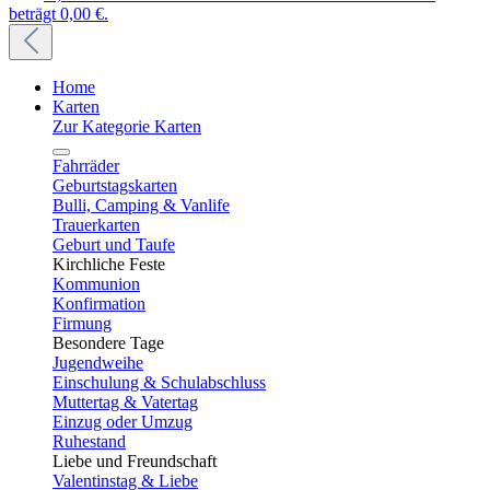
beträgt 0,00 €.
Home
Karten
Zur Kategorie Karten
Fahrräder
Geburtstagskarten
Bulli, Camping & Vanlife
Trauerkarten
Geburt und Taufe
Kirchliche Feste
Kommunion
Konfirmation
Firmung
Besondere Tage
Jugendweihe
Einschulung & Schulabschluss
Muttertag & Vatertag
Einzug oder Umzug
Ruhestand
Liebe und Freundschaft
Valentinstag & Liebe