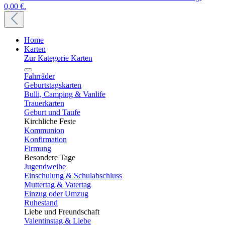
0,00 €.
Home
Karten
Zur Kategorie Karten
Fahrräder
Geburtstagskarten
Bulli, Camping & Vanlife
Trauerkarten
Geburt und Taufe
Kirchliche Feste
Kommunion
Konfirmation
Firmung
Besondere Tage
Jugendweihe
Einschulung & Schulabschluss
Muttertag & Vatertag
Einzug oder Umzug
Ruhestand
Liebe und Freundschaft
Valentinstag & Liebe