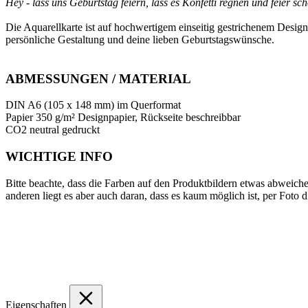
Hey - lass uns Geburtstag feiern, lass es Konfetti regnen und feier s
Die Aquarellkarte ist auf hochwertigem einseitig gestrichenem Designp
persönliche Gestaltung und deine lieben Geburtstagswünsche.
ABMESSUNGEN / MATERIAL
DIN A6 (105 x 148 mm) im Querformat
Papier 350 g/m² Designpapier, Rückseite beschreibbar
CO2 neutral gedruckt
WICHTIGE INFO
Bitte beachte, dass die Farben auf den Produktbildern etwas abweich
anderen liegt es aber auch daran, dass es kaum möglich ist, per Foto 
Eigenschaften